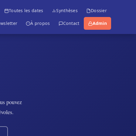
Toutes les dates
Synthèses
Dossier
wsletter
À propos
Contact
Admin
ous pouvez
évoles.