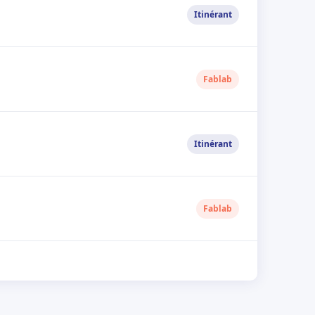
Itinérant
Fablab
Itinérant
Fablab