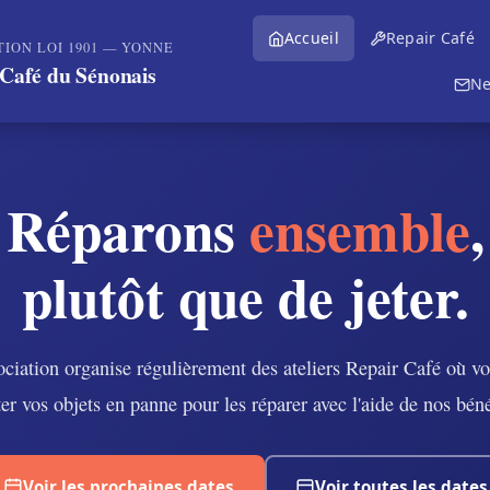
Accueil
Repair Café
TION LOI 1901 — YONNE
Café du Sénonais
Ne
Réparons
ensemble
,
plutôt que de jeter.
ociation organise régulièrement des ateliers Repair Café où v
er vos objets en panne pour les réparer avec l'aide de nos bén
Voir les prochaines dates
Voir toutes les dates